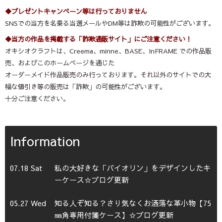
◆プレゼントキャンペーン等は行っておりません
SNSでの当方を名乗る当選メールやDM等は詐欺の可能性がございます。
◆当方の作品を掲載する「詐欺通販サイト」にご注意ください！
オキシオクラフトは、Creema、minne、BASE、InFRAME での作品販
売、およびこのホームページを通じた
オーダーメイド作品販売のみ行っております。それ以外のサイトでの大
幅な値引き等の販売は「詐欺」の可能性がございます。
十分ご注意ください。
Information
07.18 Sat
私の大好きな「バイオリン」をデザインしたキ
ーケース☆ブログ更新
05.27 Wed
知る人ぞ知る？さり気なくお洒落な革小物【75
㎜角専用付箋ケース】☆ブログ更新