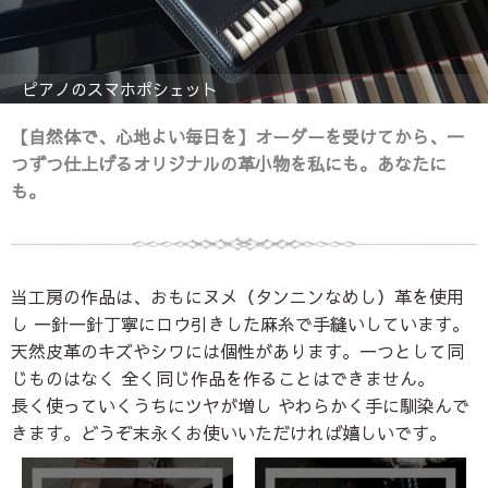
ピアノのスマホポシェット
バイオリン・チェロ・コントラバスのキーカバー
【自然体で、心地よい毎日を】
オーダーを受けてから、一
つずつ仕上げるオリジナルの革小物を私にも。あなたに
も。
当工房の作品は、おもにヌメ（タンニンなめし）革を使用
し 一針一針丁寧にロウ引きした麻糸で手縫いしています。
天然皮革のキズやシワには個性があります。一つとして同
じものはなく
全く同じ作品を作ることはできません。
長く使っていくうちにツヤが増し やわらかく手に馴染んで
きます。どうぞ末永くお使いいただければ嬉しいです。