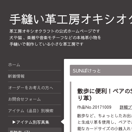
手縫い革工房オキシオ
革工房オキシオクラフトの公式ホームページです
犬や猫 、楽器や音楽モチーフなどの本格革小物を
手縫いで制作している小さな革工房です
ホーム
SUNぽけっと
新着情報
オーダーをお考えの方へ
散歩に便利！ペアの
り革）
お問合せフォーム
作品No.20171009
詳細ブ
アイテム（品目）別検索
散歩など、ちょっとしたお出
▶アイテム別写真集
と生成り革を使用し、ペアで
能なカードサイズの小銭入れ