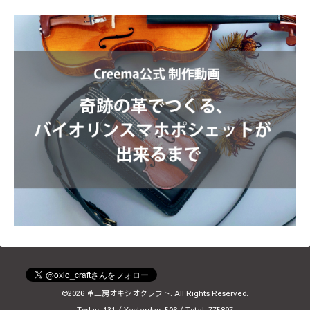
©2026
革工房オキシオクラフト
. All Rights Reserved.
Today:
131
/ Yesterday:
506
/ Total:
775897