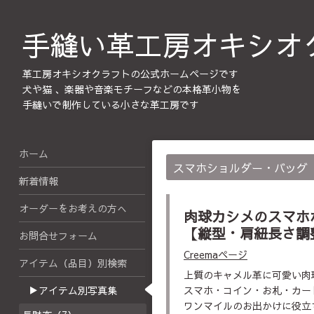
手縫い革工房オキシオ
革工房オキシオクラフトの公式ホームページです
犬や猫 、楽器や音楽モチーフなどの本格革小物を
手縫いで制作している小さな革工房です
ホーム
スマホショルダー・バッグ
新着情報
オーダーをお考えの方へ
肉球カシメのスマホ
【縦型・肩紐長さ調整
お問合せフォーム
Creemaページ
アイテム（品目）別検索
上質のキャメル革に可愛い肉
▶アイテム別写真集
スマホ・コイン・お札・カー
ワンマイルのお出かけに役立