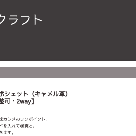
クラフト
ポシェット（キャメル革）
可・2way】
球カシメのワンポイント。
ドを入れて颯爽と。
ちます。