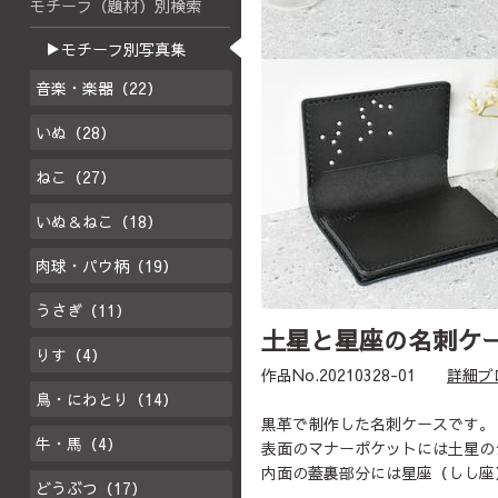
モチーフ（題材）別検索
▶モチーフ別写真集
音楽・楽器（22）
いぬ（28）
ねこ（27）
いぬ＆ねこ（18）
肉球・パウ柄（19）
うさぎ（11）
土星と星座の名刺ケ
りす（4）
作品No.20210328-01
詳細ブ
鳥・にわとり（14）
黒革で制作した名刺ケースです。
牛・馬（4）
表面のマナーポケットには土星の
内面の蓋裏部分には星座（しし座
どうぶつ（17）