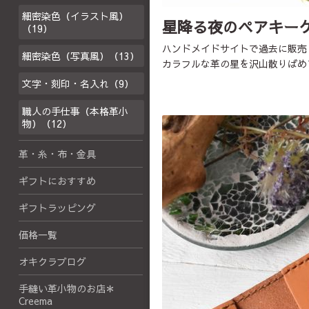
細密染色（イラスト風）
星降る夜のペアキー
（19）
ハンドメイドサイトで過去に販売
細密染色（写真風）（13）
カラフルな革の星を沢山散りばめ
文字・刻印・名入れ（9）
職人の手仕事（本格革小
物）（12）
革・糸・布・金具
ギフトにおすすめ
ギフトラッピング
価格一覧
オキクラブログ
手縫い革小物のお店＊
Creema