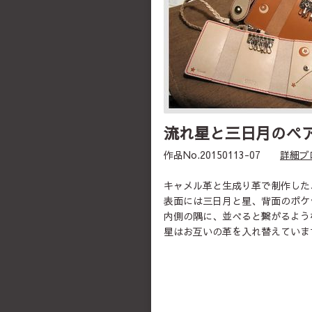
流れ星と三日月のペ
作品No.20150113-07
詳細ブ
キャメル革と生成り革で制作した
表面には三日月と星、背面のポケ
内側の隅に、並べると繋がるよう
星はお互いの革を入れ替えていま