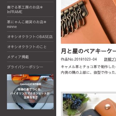
奏でる革工房のお店＊
InFRAME
革にゃんこ雑貨のお店＊
minne
オキシオクラフト◇BASE店
オキシオクラフトのこと
月と星のペアキーケ
メディア掲載
作品No.20181023-04
詳細ブ
キャメル革とチョコ革で制作した
プライバシーポリシー
内側の隅の上部に、抜型で作った