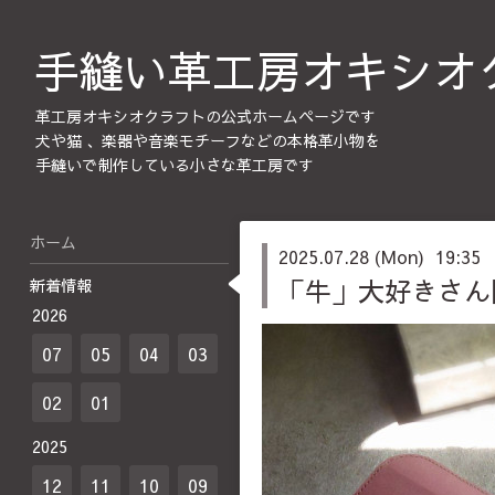
手縫い革工房オキシオ
革工房オキシオクラフトの公式ホームページです
犬や猫 、楽器や音楽モチーフなどの本格革小物を
手縫いで制作している小さな革工房です
ホーム
2025.07.28 (Mon) 19:35
「牛」大好きさん
新着情報
2026
07
05
04
03
02
01
2025
12
11
10
09