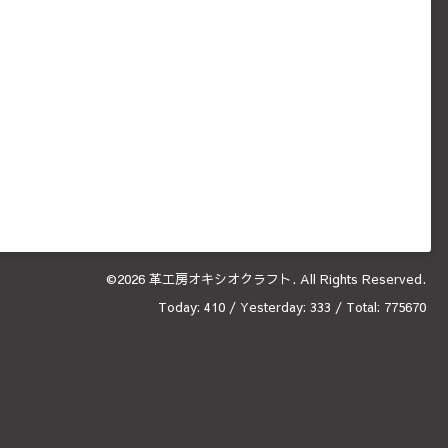
©2026
革工房オキシオクラフト
. All Rights Reserved.
Today:
410
/ Yesterday:
333
/ Total:
775670