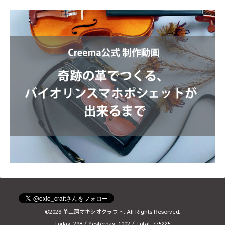
©2026
革工房オキシオクラフト
. All Rights Reserved.
Today:
298
/ Yesterday:
1002
/ Total:
775225