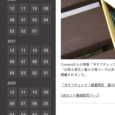
12
11
10
09
08
07
05
04
03
02
01
2021
12
11
10
09
08
07
06
05
Creemaさんの特集「今すぐチェ
「白革＆青花☆夏の小物コーデは決
04
03
02
01
掲載されました。
2020
「今すぐチェック！数量限定 夏の
12
11
10
09
3点セット福袋販売ページ
08
07
06
05
04
03
02
01