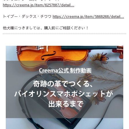
https://
creema.jp/item/6257887/d
etail
…
トイプー・ダックス・チワワ
https://
creema.jp/item/5868268/d
etail
…
他犬種につきましては、購入前にご相談ください！