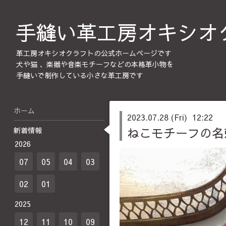
手縫い革工房オキシオ
革工房オキシオクラフトの公式ホームページです
犬や猫 、楽器や音楽モチーフなどの本格革小物を
手縫いで制作している小さな革工房です
ホーム
2023.07.28 (Fri) 12:22
ねこモチーフの名
新着情報
2026
07
05
04
03
02
01
2025
12
11
10
09